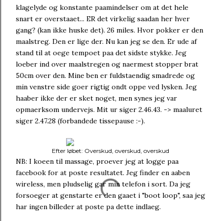
klagelyde og konstante paamindelser om at det hele
snart er overstaaet... ER det virkelig saadan her hver
gang? (kan ikke huske det). 26 miles. Hvor pokker er den
maalstreg. Den er lige der. Nu kan jeg se den. Er ude af
stand til at oege tempoet paa det sidste stykke. Jeg
loeber ind over maalstregen og naermest stopper brat
50cm over den. Mine ben er fuldstaendig smadrede og
min venstre side goer rigtig ondt oppe ved lysken. Jeg
haaber ikke der er sket noget, men synes jeg var
opmaerksom undervejs. Mit ur siger 2.46.43. -> maaluret
siger 2.47.28 (forbandede tissepause :-).
Efter løbet: Overskud, overskud, overskud
NB: I koeen til massage, proever jeg at logge paa
facebook for at poste resultatet. Jeg finder en aaben
wireless, men pludselig gar min telefon i sort. Da jeg
forsoeger at genstarte er den gaaet i "boot loop", saa jeg
har ingen billeder at poste pa dette indlaeg.