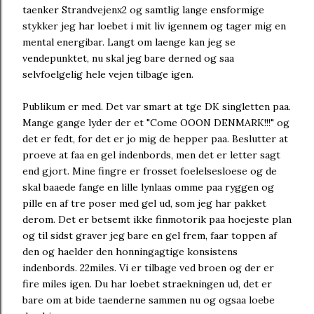
taenker Strandvejenx2 og samtlig lange ensformige
stykker jeg har loebet i mit liv igennem og tager mig en
mental energibar. Langt om laenge kan jeg se
vendepunktet, nu skal jeg bare derned og saa
selvfoelgelig hele vejen tilbage igen.
Publikum er med. Det var smart at tge DK singletten paa.
Mange gange lyder der et "Come OOON DENMARK!!!" og
det er fedt, for det er jo mig de hepper paa. Beslutter at
proeve at faa en gel indenbords, men det er letter sagt
end gjort. Mine fingre er frosset foelelsesloese og de
skal baaede fange en lille lynlaas omme paa ryggen og
pille en af tre poser med gel ud, som jeg har pakket
derom. Det er betsemt ikke finmotorik paa hoejeste plan
og til sidst graver jeg bare en gel frem, faar toppen af
den og haelder den honningagtige konsistens
indenbords. 22miles. Vi er tilbage ved broen og der er
fire miles igen. Du har loebet straekningen ud, det er
bare om at bide taenderne sammen nu og ogsaa loebe