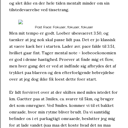
og slet ikke en der hele tiden mentalt minder om sin
tilstedevaerelse ved tissetrang.
Post Race: Fokuser, fokuser, fokuser
Men mit tempo er godt. Loeber ubesvaeret 3.50, og
taenker at jeg nok skal passe lidt paa. Det er jo klassisk
at vaere kaek her i starten. Lader avr. pace falde til 3.51,
hvilket gaar fint. Tager mental note - loebeoekonomien
er god i denne hastighed. Proever at finde mig et flow,
men hver gang det er ved at indfinde sig afbrydes det af
trykket paa blaeren og den efterfoelgende bebrejdelse
over at jeg dog ikke fik loest dette foer start.
Er lidt forvirret over at der skiltes med miles istedet for
km. Gaetter paa at 3miles, ca. svarer til 5km, og bruger
det som omregner. Ved 9miles. kommer vi til et bakket
omraade, hvor min rytme bliver brudt. Da vi samtidig
befinder os i et parkagtigt omraaede, beslutter jeg mig
for at lade vandet (saa maa det koste hvad det nu maa