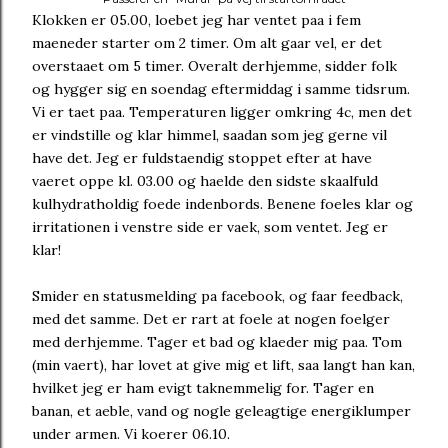
Klokken er 05.00, loebet jeg har ventet paa i fem
maeneder starter om 2 timer. Om alt gaar vel, er det
overstaaet om 5 timer. Overalt derhjemme, sidder folk
og hygger sig en soendag eftermiddag i samme tidsrum.
Vi er taet paa. Temperaturen ligger omkring 4c, men det
er vindstille og klar himmel, saadan som jeg gerne vil
have det. Jeg er fuldstaendig stoppet efter at have
vaeret oppe kl. 03.00 og haelde den sidste skaalfuld
kulhydratholdig foede indenbords. Benene foeles klar og
irritationen i venstre side er vaek, som ventet. Jeg er
klar!
Smider en statusmelding pa facebook, og faar feedback,
med det samme. Det er rart at foele at nogen foelger
med derhjemme. Tager et bad og klaeder mig paa. Tom
(min vaert), har lovet at give mig et lift, saa langt han kan,
hvilket jeg er ham evigt taknemmelig for. Tager en
banan, et aeble, vand og nogle geleagtige energiklumper
under armen. Vi koerer 06.10.