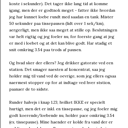
koste i sekunder). Det tager ikke lang tid at komme
igang, men der er godtnok meget - fatter ikke hvordan
jeg har kunnet loebe rundt med saadan en tank. Mister
50 sekunder paa tissepausen (lidt over 1 sek/km),
aergerligt, men ikke saa meget at stille op. Beslutningen
var helt rigtig og jeg foeler nu, for foerste gang at jeg
er med i loebet og at det kan blive godt. Har stadig et
snit omkring 3.54 paa trods af pausen.
Og hvad sker der ellers? Jeg drikker gatorate ved een
station. Det smager naesten af koncentrat, saa jeg
holder mig til vand ved de oevrige, som jeg ellers ogsaa
naermest stopper op for at indtage ved hver ststion,
paanaer de to sidste.
Runder halvejs i knap 1.23, hvilket IKKE er specielt
hurtigt, men det er inkl. en tissepause, og jeg foeler mig
godt koerende/loebende nu, holder pace omkring 3.54
(ex. tissepause). Mine haender er kolde fra vand der er