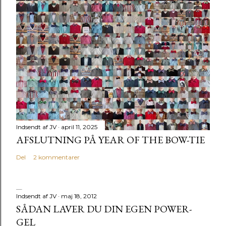
o
m
m
e
n
t
a
r
Indsendt af
JV
april 11, 2025
AFSLUTNING PÅ YEAR OF THE BOW-TIE
Del
2 kommentarer
Indsendt af
JV
maj 18, 2012
SÅDAN LAVER DU DIN EGEN POWER-
GEL