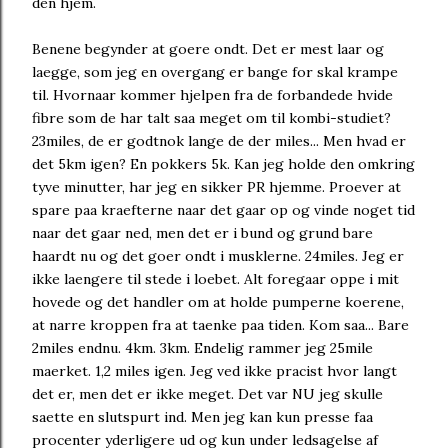
den hjem.
Benene begynder at goere ondt. Det er mest laar og
laegge, som jeg en overgang er bange for skal krampe
til. Hvornaar kommer hjelpen fra de forbandede hvide
fibre som de har talt saa meget om til kombi-studiet?
23miles, de er godtnok lange de der miles... Men hvad er
det 5km igen? En pokkers 5k. Kan jeg holde den omkring
tyve minutter, har jeg en sikker PR hjemme. Proever at
spare paa kraefterne naar det gaar op og vinde noget tid
naar det gaar ned, men det er i bund og grund bare
haardt nu og det goer ondt i musklerne. 24miles. Jeg er
ikke laengere til stede i loebet. Alt foregaar oppe i mit
hovede og det handler om at holde pumperne koerene,
at narre kroppen fra at taenke paa tiden. Kom saa... Bare
2miles endnu. 4km. 3km. Endelig rammer jeg 25mile
maerket. 1,2 miles igen. Jeg ved ikke pracist hvor langt
det er, men det er ikke meget. Det var NU jeg skulle
saette en slutspurt ind. Men jeg kan kun presse faa
procenter yderligere ud og kun under ledsagelse af