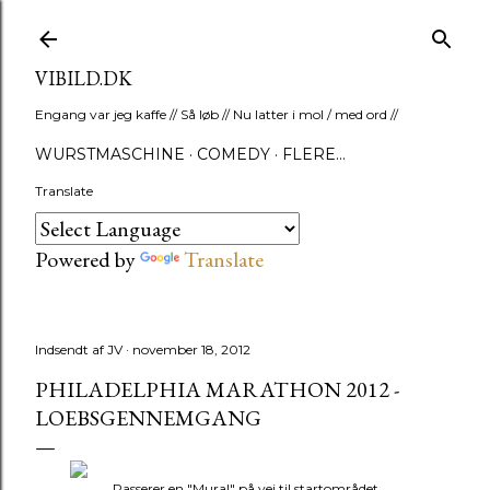
Gå videre til hovedindholdet
VIBILD.DK
Engang var jeg kaffe // Så løb // Nu latter i mol / med ord //
WURSTMASCHINE
COMEDY
FLERE…
Translate
Powered by
Translate
Indsendt af
JV
november 18, 2012
PHILADELPHIA MARATHON 2012 -
LOEBSGENNEMGANG
Passerer en "Mural" på vej til startområdet