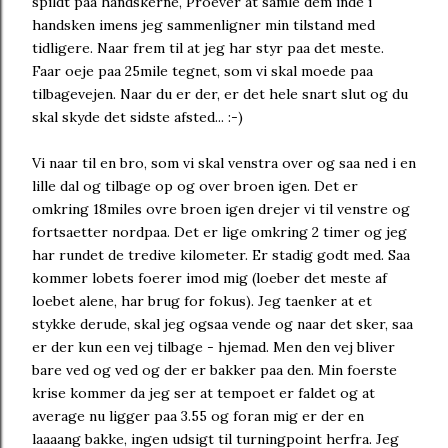
spildt paa handskerne, Proever at samle dem inde i
handsken imens jeg sammenligner min tilstand med
tidligere. Naar frem til at jeg har styr paa det meste.
Faar oeje paa 25mile tegnet, som vi skal moede paa
tilbagevejen. Naar du er der, er det hele snart slut og du
skal skyde det sidste afsted... :-)
Vi naar til en bro, som vi skal venstra over og saa ned i en
lille dal og tilbage op og over broen igen. Det er
omkring 18miles ovre broen igen drejer vi til venstre og
fortsaetter nordpaa. Det er lige omkring 2 timer og jeg
har rundet de tredive kilometer. Er stadig godt med. Saa
kommer lobets foerer imod mig (loeber det meste af
loebet alene, har brug for fokus). Jeg taenker at et
stykke derude, skal jeg ogsaa vende og naar det sker, saa
er der kun een vej tilbage - hjemad. Men den vej bliver
bare ved og ved og der er bakker paa den. Min foerste
krise kommer da jeg ser at tempoet er faldet og at
average nu ligger paa 3.55 og foran mig er der en
laaaang bakke, ingen udsigt til turningpoint herfra. Jeg