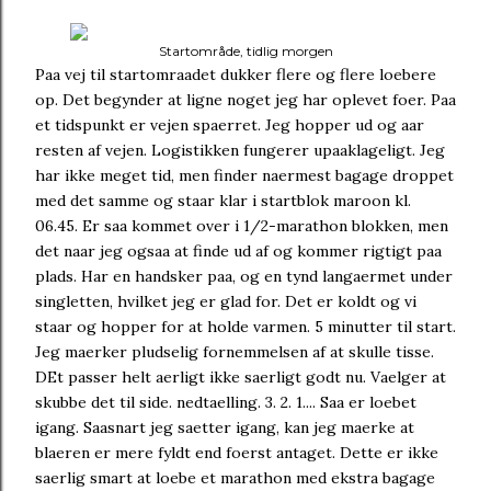
Startområde, tidlig morgen
Paa vej til startomraadet dukker flere og flere loebere
op. Det begynder at ligne noget jeg har oplevet foer. Paa
et tidspunkt er vejen spaerret. Jeg hopper ud og aar
resten af vejen. Logistikken fungerer upaaklageligt. Jeg
har ikke meget tid, men finder naermest bagage droppet
med det samme og staar klar i startblok maroon kl.
06.45. Er saa kommet over i 1/2-marathon blokken, men
det naar jeg ogsaa at finde ud af og kommer rigtigt paa
plads. Har en handsker paa, og en tynd langaermet under
singletten, hvilket jeg er glad for. Det er koldt og vi
staar og hopper for at holde varmen. 5 minutter til start.
Jeg maerker pludselig fornemmelsen af at skulle tisse.
DEt passer helt aerligt ikke saerligt godt nu. Vaelger at
skubbe det til side. nedtaelling. 3. 2. 1.... Saa er loebet
igang. Saasnart jeg saetter igang, kan jeg maerke at
blaeren er mere fyldt end foerst antaget. Dette er ikke
saerlig smart at loebe et marathon med ekstra bagage