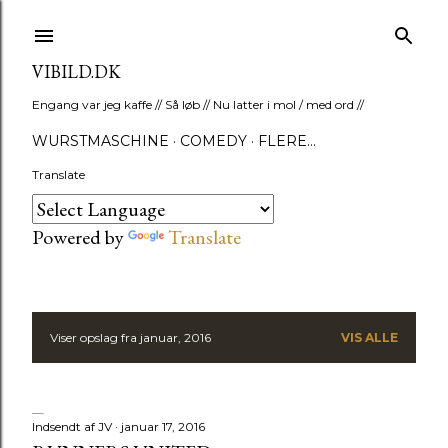
Gå videre til hovedindholdet
VIBILD.DK
Engang var jeg kaffe // Så løb // Nu latter i mol / med ord //
WURSTMASCHINE
COMEDY
FLERE…
Translate
Powered by
Translate
Viser opslag fra januar, 2016
VIS ALLE
O
p
s
Indsendt af
JV
januar 17, 2016