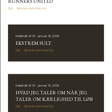
RUNNERS UNITED
l
Del
Send en kommentar
a
g
Indsendt af
JV
januar 16, 2016
EKSTREM SULT
Del
Send en kommentar
Indsendt af
JV
januar 13, 2016
HVAD JEG TALER OM NÅR JEG
TALER OM KÆRLIGHED TIL LØB
Del
Send en kommentar