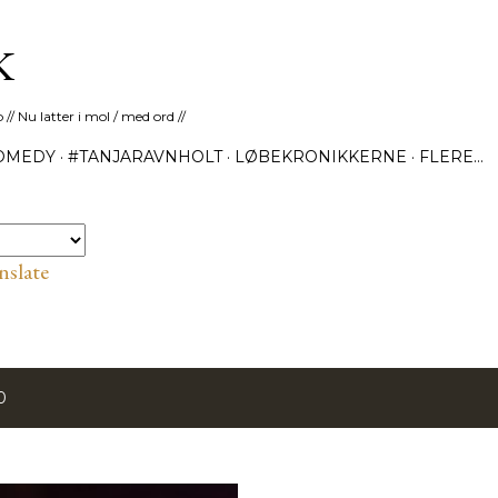
Gå videre til hovedindholdet
K
 // Nu latter i mol / med ord //
OMEDY
#TANJARAVNHOLT
LØBEKRONIKKERNE
FLERE…
nslate
0