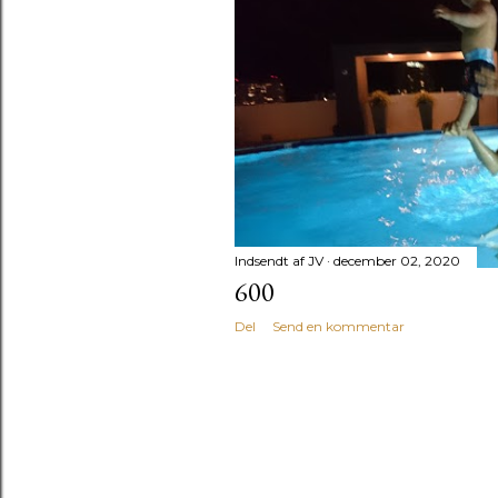
s
l
a
g
Indsendt af
JV
december 02, 2020
600
Del
Send en kommentar