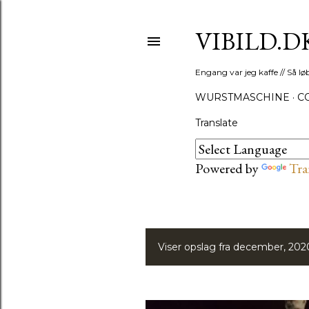
VIBILD.D
Engang var jeg kaffe // Så løb
WURSTMASCHINE
C
Translate
Powered by
Tra
Viser opslag fra december, 202
O
p