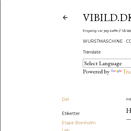
VIBILD.D
Engang var jeg kaffe // Så løb
WURSTMASCHINE
C
Translate
Powered by
Tra
Del
In
H
Etiketter
Etape Bornholm
Løb