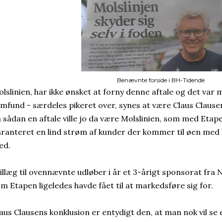
Benævnte forside i BH-Tidende
lslinien, har ikke ønsket at forny denne aftale og det var
mfund - særdeles pikeret over, synes at være Claus Clause
 sådan en aftale ville jo da være Molslinien, som med Etapen
ranteret en lind strøm af kunder der kommer til øen med bi
ed.
tillæg til ovennævnte udløber i år et 3-årigt sponsorat fr
m Etapen ligeledes havde fået til at markedsføre sig for.
aus Clausens konklusion er entydigt den, at man nok vil se e