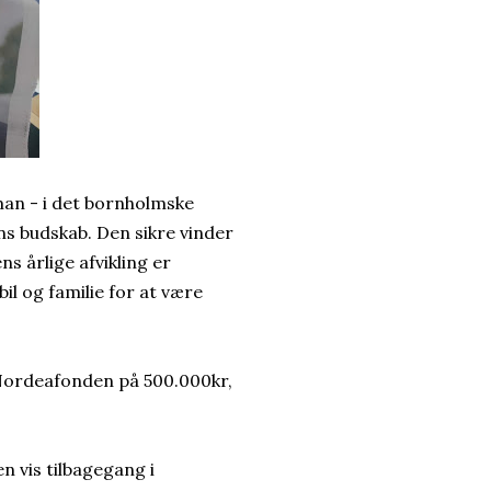
 man - i det bornholmske
ns budskab. Den sikre vinder
s årlige afvikling er
l og familie for at være
a Nordeafonden på 500.000kr,
n vis tilbagegang i