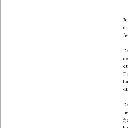
Je
sk
fø
De
se
et
Du
hu
et
De
pe
fj
ku