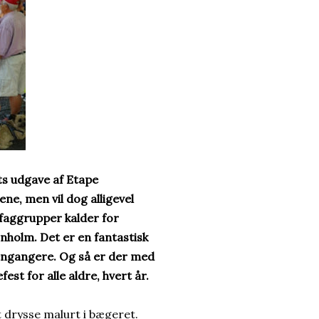
ets udgave af Etape
ene, men vil dog alligevel
 faggrupper kalder for
nholm. Det er en fantastisk
engangere. Og så er der med
efest for alle aldre, hvert år.
at drysse malurt i bægeret.