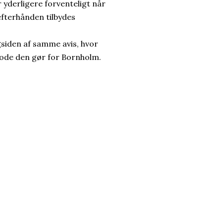
r yderligere forventeligt når
efterhånden tilbydes
gsiden af samme avis, hvor
gode den gør for Bornholm.