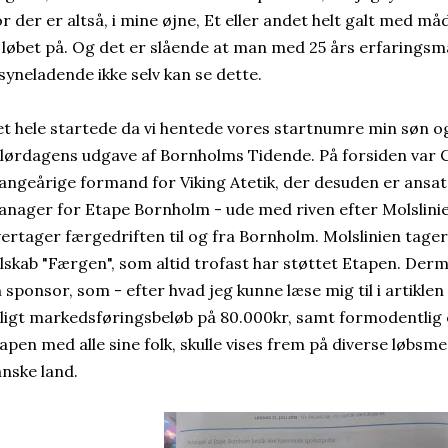
r der er altså, i mine øjne, Et eller andet helt galt med 
 løbet på. Og det er slående at man med 25 års erfaringsm
lsyneladende ikke selv kan se dette.
t hele startede da vi hentede vores startnumre min søn og
 lørdagens udgave af Bornholms Tidende. På forsiden var 
ngeårige formand for Viking Atetik, der desuden er ansat 
nager for Etape Bornholm - ude med riven efter Molslinie
ertager færgedriften til og fra Bornholm. Molslinien tage
lskab "Færgen", som altid trofast har støttet Etapen. De
 sponsor, som - efter hvad jeg kunne læse mig til i artiklen
ligt markedsføringsbeløb på 80.000kr, samt formodentlig og
apen med alle sine folk, skulle vises frem på diverse løbsm
nske land.