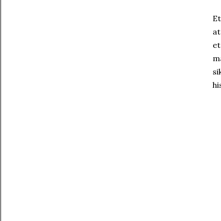
Et
at
et
ma
si
hi