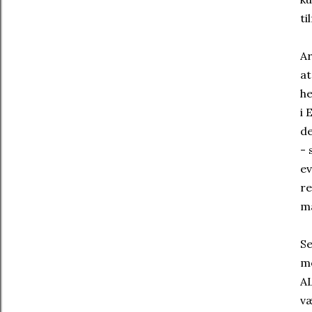
ti
Ar
at
he
i 
de
- 
ev
re
må
Se
mo
AL
væ