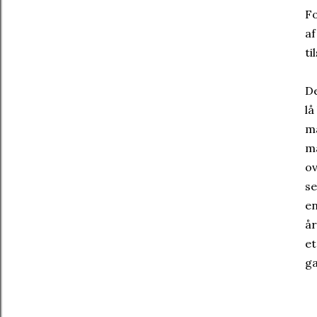
Fo
af
ti
De
lå
ma
ma
ov
se
en
år
et
ga