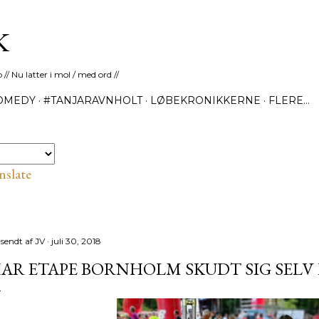
Gå videre til hovedindholdet
K
 // Nu latter i mol / med ord //
OMEDY
#TANJARAVNHOLT
LØBEKRONIKKERNE
FLERE…
nslate
dsendt af
JV
juli 30, 2018
AR ETAPE BORNHOLM SKUDT SIG SELV 