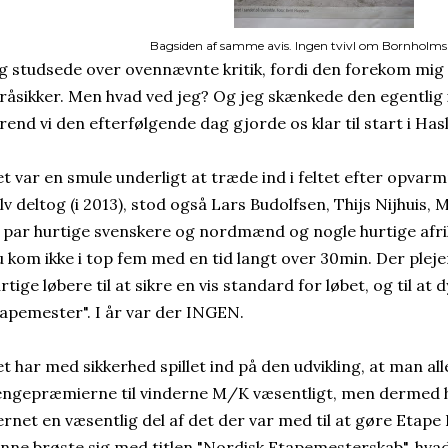
Bagsiden af samme avis. Ingen tvivl om Bornholm
g studsede over ovennævnte kritik, fordi den forekom mig
råsikker. Men hvad ved jeg? Og jeg skænkede den egentlig 
rend vi den efterfølgende dag gjorde os klar til start i Hasl
t var en smule underligt at træde ind i feltet efter opvarm
lv deltog (i 2013), stod også Lars Budolfsen, Thijs Nijhuis
 par hurtige svenskere og nordmænd og nogle hurtige afrik
 kom ikke i top fem med en tid langt over 30min. Der pleje
rtige løbere til at sikre en vis standard for løbet, og til at
apemester". I år var der INGEN.
t har med sikkerhed spillet ind på den udvikling, at man a
ngepræmierne til vinderne M/K væsentligt, men dermed h
ernet en væsentlig del af det der var med til at gøre Etape 
nne brøste sig med titlen "Nordisk Etapemesterskab", hv