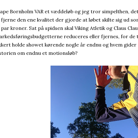
ape Bornholm VAR et væddeløb og jeg tror simpelthen, det 
 fjerne den ene kvalitet der gjorde at løbet skilte sig ud s
 par kroner. Sat på spidsen skal Viking Atletik og Claus Cl
rkedsføringsbudgetterne reduceres eller fjernes, for de
kkert holde showet kørende nogle år endnu og hvem gider e
storien om endnu et motionsløb?