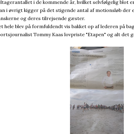
ltagerantallet i de kommende år, hvilket selvfølgelig blot e
n i øvrigt kigger på det stigende antal af motionsløb der 
nskerne og deres tilrejsende gæster.
t hele blev på formfuldendt vis bakket op af lederen på ba
ortsjournalist Tommy Kaas lovpriste "Etapen" og alt det 