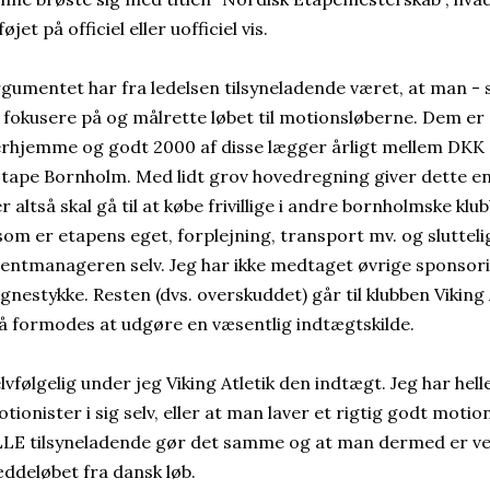
lføjet på officiel eller uofficiel vis.
gumentet har fra ledelsen tilsyneladende været, at man - 
 fokusere på og målrette løbet til motionsløberne. Dem er 
rhjemme og godt 2000 af disse lægger årligt mellem DKK 6
Etape Bornholm. Med lidt grov hovedregning giver dette e
r altså skal gå til at købe frivillige i andre bornholmske klu
som er etapens eget, forplejning, transport mv. og sluttelig
entmanageren selv. Jeg har ikke medtaget øvrige sponsori
gnestykke. Resten (dvs. overskuddet) går til klubben Viking
 formodes at udgøre en væsentlig indtægtskilde.
lvfølgelig under jeg Viking Atletik den indtægt. Jeg har hel
tionister i sig selv, eller at man laver et rigtig godt motio
LE tilsyneladende gør det samme og at man dermed er ved
ddeløbet fra dansk løb.