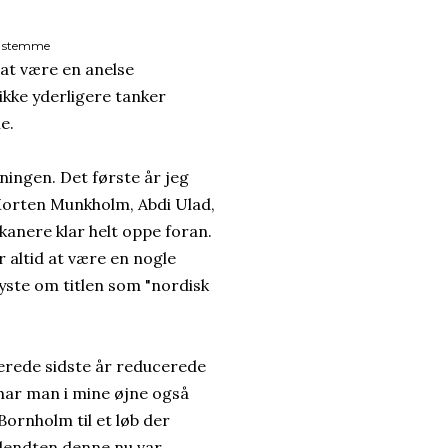
s stemme
 at være en anelse
ikke yderligere tanker
e.
ningen. Det første år jeg
, Morten Munkholm, Abdi Ulad,
anere klar helt oppe foran.
r altid at være en nogle
 dyste om titlen som "nordisk
llerede sidste år reducerede
ar man i mine øjne også
Bornholm til et løb der
adendten denne nu var