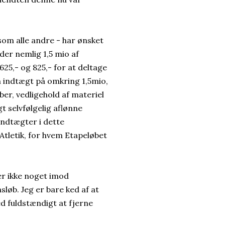
som alle andre - har ønsket
der nemlig 1,5 mio af
25,- og 825,- for at deltage
n indtægt på omkring 1,5mio,
bber, vedligehold af materiel
t selvfølgelig aflønne
ndtægter i dette
 Atletik, for hvem Etapeløbet
ler ikke noget imod
nsløb. Jeg er bare ked af at
 fuldstændigt at fjerne