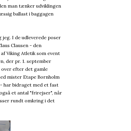
måden man tænker udviklingen
æssig ballast i baggagen
 jeg. I de udleverede poser
Claus Clausen - den
af Viking Atletik som event
n, der pr. 1. september
r over efter det gamle
rmed mister Etape Bornholm
 - har bidraget med et fast
så et antal "frirejser", når
esser rundt omkring i det