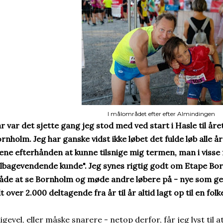
I målområdet efter efter Almindingen
år var det sjette gang jeg stod med ved start i Hasle til år
rnholm. Jeg har ganske vidst ikke løbet det fulde løb alle år
ne efterhånden at kunne tilsnige mig termen, man i visse
ilbagevendende kunde". Jeg synes rigtig godt om Etape Bor
de at se Bornholm og møde andre løbere på - nye som g
dt over 2.000 deltagende fra år til år altid lagt op til en folk
ligevel, eller måske snarere - netop derfor, får jeg lyst til 