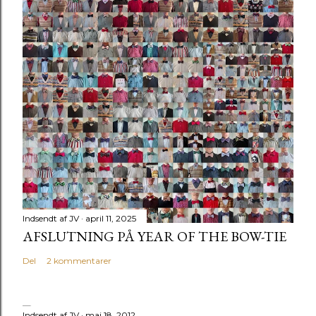
Indsendt af
JV
april 11, 2025
AFSLUTNING PÅ YEAR OF THE BOW-TIE
Del
2 kommentarer
Indsendt af
JV
maj 18, 2012