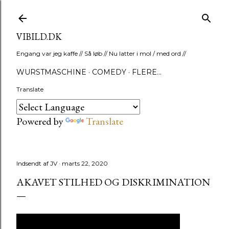
Gå videre til hovedindholdet
VIBILD.DK
Engang var jeg kaffe // Så løb // Nu latter i mol / med ord //
WURSTMASCHINE
COMEDY
FLERE…
Translate
Powered by
Translate
Indsendt af
JV
marts 22, 2020
AKAVET STILHED OG DISKRIMINATION