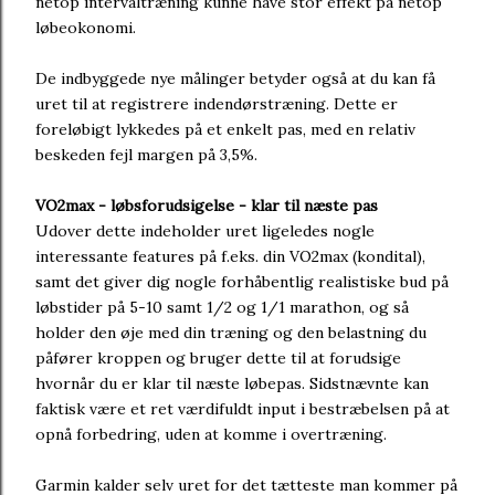
netop intervaltræning kunne have stor effekt på netop
løbeokonomi.
De indbyggede nye målinger betyder også at du kan få
uret til at registrere indendørstræning. Dette er
foreløbigt lykkedes på et enkelt pas, med en relativ
beskeden fejl margen på 3,5%.
VO2max - løbsforudsigelse - klar til næste pas
Udover dette indeholder uret ligeledes nogle
interessante features på f.eks. din VO2max (kondital),
samt det giver dig nogle forhåbentlig realistiske bud på
løbstider på 5-10 samt 1/2 og 1/1 marathon, og så
holder den øje med din træning og den belastning du
påfører kroppen og bruger dette til at forudsige
hvornår du er klar til næste løbepas. Sidstnævnte kan
faktisk være et ret værdifuldt input i bestræbelsen på at
opnå forbedring, uden at komme i overtræning.
Garmin kalder selv uret for det tætteste man kommer på