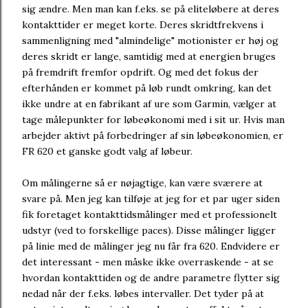
sig ændre. Men man kan f.eks. se på eliteløbere at deres
kontakttider er meget korte. Deres skridtfrekvens i
sammenligning med "almindelige" motionister er høj og
deres skridt er lange, samtidig med at energien bruges
på fremdrift fremfor opdrift. Og med det fokus der
efterhånden er kommet på løb rundt omkring, kan det
ikke undre at en fabrikant af ure som Garmin, vælger at
tage målepunkter for løbeøkonomi med i sit ur. Hvis man
arbejder aktivt på forbedringer af sin løbeøkonomien, er
FR 620 et ganske godt valg af løbeur.
Om målingerne så er nøjagtige, kan være sværere at
svare på. Men jeg kan tilføje at jeg for et par uger siden
fik foretaget kontakttidsmålinger med et professionelt
udstyr (ved to forskellige paces). Disse målinger ligger
på linie med de målinger jeg nu får fra 620. Endvidere er
det interessant - men måske ikke overraskende - at se
hvordan kontakttiden og de andre parametre flytter sig
nedad når der f.eks. løbes intervaller. Det tyder på at