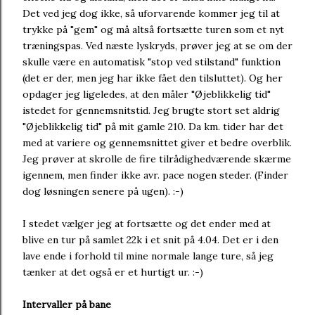
Det ved jeg dog ikke, så uforvarende kommer jeg til at
trykke på "gem" og må altså fortsætte turen som et nyt
træningspas. Ved næste lyskryds, prøver jeg at se om der
skulle være en automatisk "stop ved stilstand" funktion
(det er der, men jeg har ikke fået den tilsluttet). Og her
opdager jeg ligeledes, at den måler "Øjeblikkelig tid"
istedet for gennemsnitstid. Jeg brugte stort set aldrig
"Øjeblikkelig tid" på mit gamle 210. Da km. tider har det
med at variere og gennemsnittet giver et bedre overblik.
Jeg prøver at skrolle de fire tilrådighedværende skærme
igennem, men finder ikke avr. pace nogen steder. (Finder
dog løsningen senere på ugen). :-)
I stedet vælger jeg at fortsætte og det ender med at
blive en tur på samlet 22k i et snit på 4.04. Det er i den
lave ende i forhold til mine normale lange ture, så jeg
tænker at det også er et hurtigt ur. :-)
Intervaller på bane