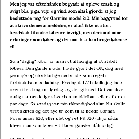
Men jeg var efterhånden begyndt at opleve crash og
svigt bl.a. p.ga. vejr og vind, som altså gjorde at jeg
besluttede mig for Garmins model 210. Min baggrund for
at skrive denne anmeldelse, er altså ikke et stort
kendskab til andre løbeure iøvrigt, men derimod mine
erfaringer som løber og det man bl.a. kan bruge løbeure
til.
Som "daglig" løber er man ret afhængig af et stabilt
løbeur. Den gamle model havde gjort det OK, dog med
jævnlige og uforklarlige nedbrud - som regel i
forbindelse med ladning. Fredag d. 17/1 skulle jeg lade
uret til en lang tur lørdag, og det gik ned. Det var ikke
muligt at tænde igen hverken umiddelbart eller efter et
par dage. Så søndag var min tålmodighed slut. Nu skulle
uret skiftes og det nye ur kom til at hedde Garmin
Forerunner 620, eller slet og ret FR 620 (ak ja, sådan
bliver man som løber - til tider ganske utålmodig).