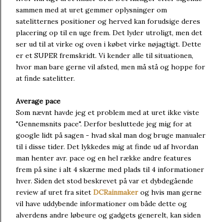
sammen med at uret gemmer oplysninger om
satelitternes positioner og herved kan forudsige deres
placering op til en uge frem. Det lyder utroligt, men det
ser ud til at virke og oven i købet virke nøjagtigt. Dette
er et SUPER fremskridt. Vi kender alle til situationen,
hvor man bare gerne vil afsted, men må stå og hoppe for
at finde satelitter.
Average pace
Som nævnt havde jeg et problem med at uret ikke viste
"Gennemsnits pace". Derfor besluttede jeg mig for at
google lidt på sagen - hvad skal man dog bruge manualer
til i disse tider. Det lykkedes mig at finde ud af hvordan
man henter avr. pace og en hel række andre features
frem på sine i alt 4 skærme med plads til 4 informationer
hver. Siden det stod beskrevet på var et dybdegående
review af uret fra sitet
DCRainmaker
og hvis man gerne
vil have uddybende informationer om både dette og
alverdens andre løbeure og gadgets generelt, kan siden