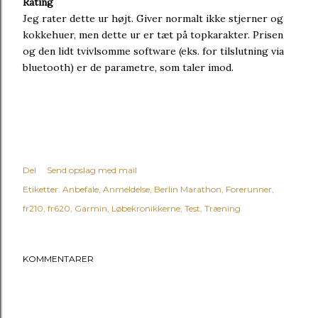
Rating
Jeg rater dette ur højt. Giver normalt ikke stjerner og
kokkehuer, men dette ur er tæt på topkarakter. Prisen
og den lidt tvivlsomme software (eks. for tilslutning via
bluetooth) er de parametre, som taler imod.
Del
Send opslag med mail
Etiketter:
Anbefale
Anmeldelse
Berlin Marathon
Forerunner
fr210
fr620
Garmin
Løbekronikkerne
Test
Træning
KOMMENTARER