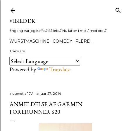
Gå videre til hovedindholdet
VIBILD.DK
Engang var jeg kaffe // Så løb // Nu latter i mol / med ord //
WURSTMASCHINE
COMEDY
FLERE…
Translate
Powered by
Translate
Indsendt af
JV
januar 27, 2014
ANMELDELSE AF GARMIN
FORERUNNER 620