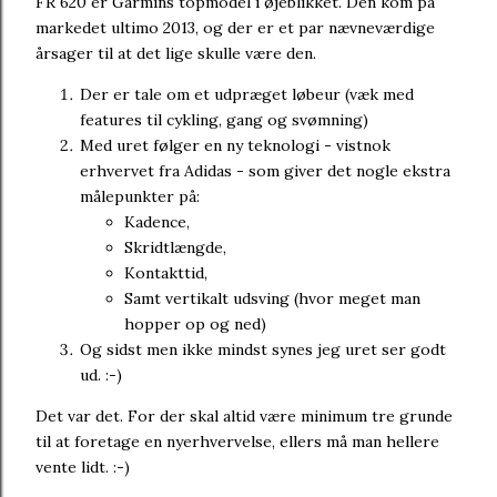
FR 620 er Garmins topmodel i øjeblikket. Den kom på
markedet ultimo 2013, og der er et par nævneværdige
årsager til at det lige skulle være den.
Der er tale om et udpræget løbeur (væk med
features til cykling, gang og svømning)
Med uret følger en ny teknologi - vistnok
erhvervet fra Adidas - som giver det nogle ekstra
målepunkter på:
Kadence,
Skridtlængde,
Kontakttid,
Samt vertikalt udsving (hvor meget man
hopper op og ned)
Og sidst men ikke mindst synes jeg uret ser godt
ud. :-)
Det var det. For der skal altid være minimum tre grunde
til at foretage en nyerhvervelse, ellers må man hellere
vente lidt. :-)