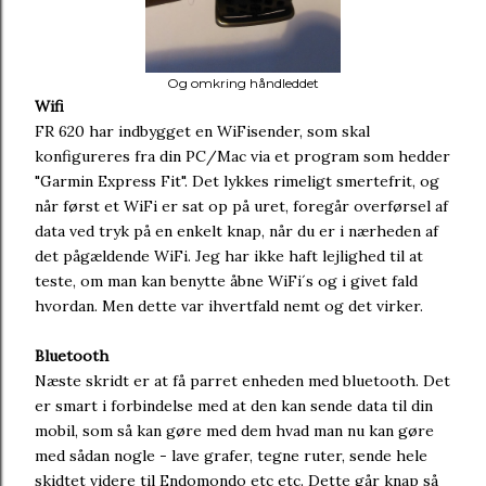
Og omkring håndleddet
Wifi
FR 620 har indbygget en WiFisender, som skal
konfigureres fra din PC/Mac via et program som hedder
"Garmin Express Fit". Det lykkes rimeligt smertefrit, og
når først et WiFi er sat op på uret, foregår overførsel af
data ved tryk på en enkelt knap, når du er i nærheden af
det pågældende WiFi. Jeg har ikke haft lejlighed til at
teste, om man kan benytte åbne WiFi´s og i givet fald
hvordan. Men dette var ihvertfald nemt og det virker.
Bluetooth
Næste skridt er at få parret enheden med bluetooth. Det
er smart i forbindelse med at den kan sende data til din
mobil, som så kan gøre med dem hvad man nu kan gøre
med sådan nogle - lave grafer, tegne ruter, sende hele
skidtet videre til Endomondo etc etc. Dette går knap så