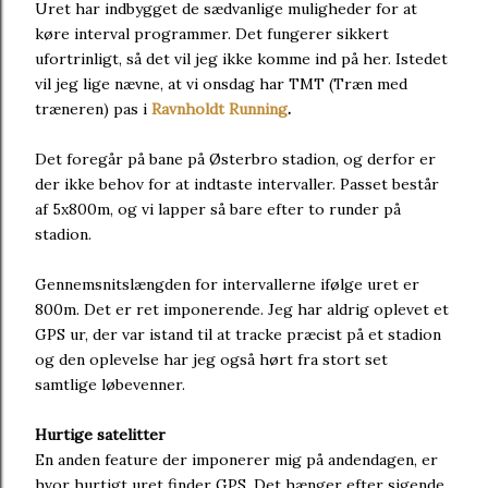
Uret har indbygget de sædvanlige muligheder for at
køre interval programmer. Det fungerer sikkert
ufortrinligt, så det vil jeg ikke komme ind på her. Istedet
vil jeg lige nævne, at vi onsdag har TMT (Træn med
træneren) pas i
Ravnholdt Running
.
Det foregår på bane på Østerbro stadion, og derfor er
der ikke behov for at indtaste intervaller. Passet består
af 5x800m, og vi lapper så bare efter to runder på
stadion.
Gennemsnitslængden for intervallerne ifølge uret er
800m. Det er ret imponerende. Jeg har aldrig oplevet et
GPS ur, der var istand til at tracke præcist på et stadion
og den oplevelse har jeg også hørt fra stort set
samtlige løbevenner.
Hurtige satelitter
En anden feature der imponerer mig på andendagen, er
hvor hurtigt uret finder GPS. Det hænger efter sigende