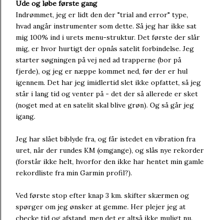
Ude og løbe første gang
Indrømmet, jeg er lidt den der "trial and error" type,
hvad angår instrumenter som dette. Så jeg har ikke sat
mig 100% ind i urets menu-struktur. Det første der slår
mig, er hvor hurtigt der opnås satelit forbindelse. Jeg
starter søgningen på vej ned ad trapperne (bor på
fjerde), og jeg er næppe kommet ned, før der er hul
igennem. Det har jeg imidlertid slet ikke opfattet, så jeg
står i lang tid og venter på - det der så allerede er sket
(noget med at en satelit skal blive grøn). Og så går jeg
igang.
Jeg har slået biblyde fra, og får istedet en vibration fra
uret, når der rundes KM (omgange), og slås nye rekorder
(forstår ikke helt, hvorfor den ikke har hentet min gamle
rekordliste fra min Garmin profil?).
Ved første stop efter knap 3 km. skifter skærmen og
spørger om jeg ønsker at gemme. Her plejer jeg at
checke tid og afstand, men det er altså ikke muligt nu.